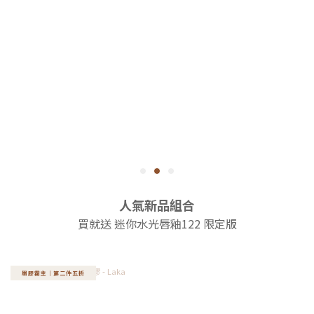
人氣新品組合
買就送 迷你水光唇釉122 限定版
眉膠霸主｜第二件五折