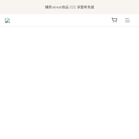
全站滿$2,500免運｜6/30前 含新品滿$1,300超取免運
購買atreat商品 💆🏻‍♀️ 享整單免運
全站滿$2,500免運｜6/30前 含新品滿$1,300超取免運