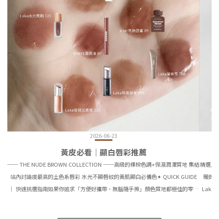
2026-06-23
黃皮必看｜顯白唇彩推薦
── THE NUDE BROWN COLLECTION ──高級的裸棕色調+保濕潤澤質地 集結
精選人
站內討論度最高的土色系唇彩 水光不顯唇紋的黃肌顯白必備色✦ QUICK GUIDE
暖的咖
｜ 快速挑選指南如果你追求「方便好攜帶、無腦隨手擦」顏色質地都極佳的零技
Laka
巧天菜： ➔ 推薦：Laka 玻璃光水潤唇膏 [ 223 Hank ] 理由：固體管狀設計放進
保濕潤唇
小包超便利，琥珀烤栗子色調調得極好，絲絨水感質地不卡紋，不需要鏡子或技
兼具護