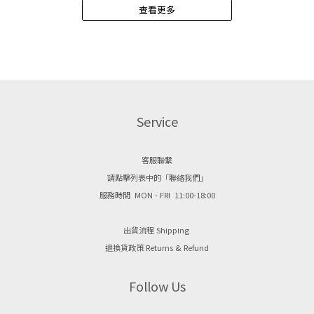
查看更多
巧就能隨時補擦！如果你最在乎「持久不掉色、大口吃喝也不怕」： ➔ 推薦：
肽與覆盆
Laka 果然持久水光唇釉 [ 121 Ash Nut ]（成膜染唇效果最好）如果你是黃皮，
配方的護唇膏三次， 能明顯改善
想要一擦就「顯白、有氣場」： ➔ 推薦：Laka 惡魔濾鏡裸光唇膏 [ 805 Marron
唇凍唇
] 或 braye 酷甜冰光潤唇凍 [ 07 DOLCE ]如果你喜歡帥氣、清冷的「個性高智
唇紋，
感」： ➔ 推薦：braye 滑蓋光透特潤唇頰盤 [ 07 BOLDNESS ]（木質暖調橡果
購買 
棕）如果你想找極致滋潤、唇況差也能用的「護唇型棕色」： ➔ 推薦：alter [
感質地
NO.5 Cacao 50% ]（半糖可可）或 Laka [ 708 Buffy ]（純淨奶茶打底）如果你
Service
想解決薄唇，想要「1秒立體嘟嘟唇」： ➔ 推薦：Laka 閃閃玻光豐唇釉 [ 607
KAYA ]8 款棕色系唇彩・特點深度解析DETAILED ANALYSIS1. alter 焦糖唇欲光養
客服聯繫
唇蜜 — NO.5 Cacao 50% 半糖可可⊙ 顏色細微差異｜ 正宗的中調可可豆沙色。
請點擊列表中的「聯絡我們」
不會太紅也不會太土，完美平衡的半糖棕色。 ⊙ 適合膚色｜ 不挑膚色，尤其黃
服務時間 MON - FRI 11:00-18:00
皮友善，能自然提亮氣色。 ⊙ 產品特點｜ 高透亮的水潤玻璃光。唇蜜質地，持
色度中等，需要補擦，但主打護唇與修飾唇紋。2. BRAYE 滑蓋光透特潤唇頰盤 —
出貨流程 Shipping
07 BOLDNESS⊙ 顏色細微差異｜ 帶有微微暖調適合亞州人的橡果棕。 ⊙ 適合膚
退換貨政策 Returns & Refund
色｜ 適合所有肌膚的入門棕色，也推薦給喜歡歐美裸妝、氛圍感的人。 ⊙ 產品
特點｜ 唇頰兩用，持色與光澤表現佳，展示貼膚完美光澤，鐵盒設計非常時髦。
Follow Us
3. BRAYE 酷甜冰光潤唇凍 — 07 DOLCE⊙ 顏色細微差異｜ 爆水感的紅茶棕，比
07 BOLDNESS 更紅潤顯白。 ⊙ 適合膚色｜ 暖黃皮的絕配，擦上時髦感滿滿。