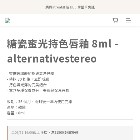
全站滿$2,500免運｜6/30前 含新品滿$1,300超取免運
全站滿$2,500免運｜6/30前 含新品滿$1,300超取免運
糖瓷蜜光持色唇釉 8ml -
alternativestereo
- 蜜糖玻璃般的極致亮澤包覆
- 塗抹 30 秒後，立即成膜
- 持色與光澤的完美結合
- 富含多種保養成分，美麗與保濕兼具
效期：36 個月，開封後一年內使用完畢
產地：韓國
容量：8ml
至
08/31 16:00
截止
全店，滿$1500|超取免運