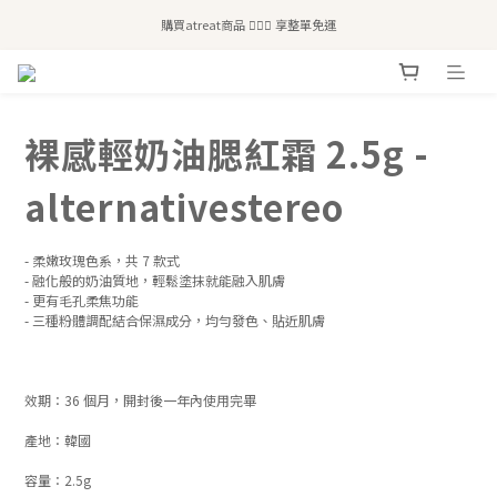
全站滿$2,500免運｜6/30前 含新品滿$1,300超取免運
購買atreat商品 💆🏻‍♀️ 享整單免運
全站滿$2,500免運｜6/30前 含新品滿$1,300超取免運
裸感輕奶油腮紅霜 2.5g -
alternativestereo
- 柔嫩玫瑰色系，共 7 款式
- 融化般的奶油質地，輕鬆塗抹就能融入肌膚
- 更有毛孔柔焦功能
- 三種粉體調配結合保濕成分，均勻發色、貼近肌膚
效期：36 個月，開封後一年內使用完畢
產地：韓國
容量：2.5g