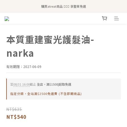
全站滿$2,500免運｜6/30前 含新品滿$1,300超取免運
全站滿$2,500免運｜6/30前 含新品滿$1,300超取免運
加入會員領50元購物金🛍️
購買atreat商品 💆🏻‍♀️ 享整單免運
本質重建蜜光護髮油-
全站滿$2,500免運｜6/30前 含新品滿$1,300超取免運
narka
有效期限：2027-06-09
至
08/31 16:00
截止
全店，滿$1500|超取免運
指定分類，全站滿$2500免運費 (不含即期商品)
NT$635
NT$540