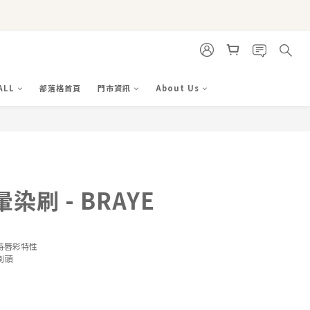
ALL
部落格首頁
門市資訊
About Us
立即購買
染刷 - BRAYE
持唇彩特性
刷頭