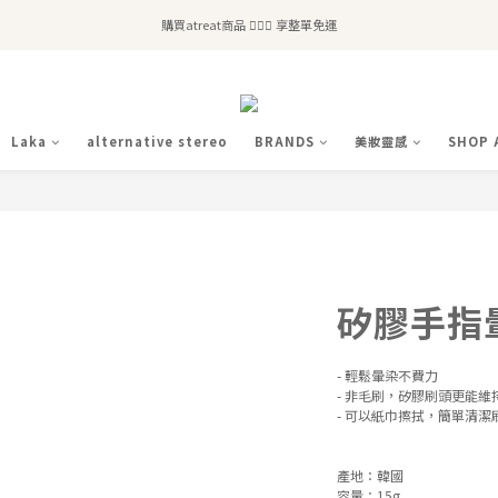
全站滿$2,500免運｜6/30前 含新品滿$1,300超取免運
購買atreat商品 💆🏻‍♀️ 享整單免運
全站滿$2,500免運｜6/30前 含新品滿$1,300超取免運
Laka
alternative stereo
BRANDS
美妝靈感
SHOP 
矽膠手指暈
- 輕鬆暈染不費力
- 非毛刷，矽膠刷頭更能維
- 可以紙巾擦拭，簡單清潔
產地：韓國
容量：15g