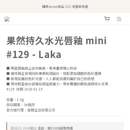
全站滿$2,500免運｜6/30前 含新品滿$1,300超取免運
購買atreat商品 💆🏻‍♀️ 享整單免運
全站滿$2,500免運｜6/30前 含新品滿$1,300超取免運
果然持久水光唇釉 mini
#129 - Laka
■ 明星唇釉換上迷你萌裝，單擦疊擦隨心所欲
■ 維持與正貨相同的專業刷頭設計，搭配更加細膩的色彩選擇
■ 無限延展的色彩光譜，人人都能挑選到屬於自己的色號
■ 質地輕盈如水卻擁有絕佳遮蓋力，帶來驚艷的顯色度與持久效果
#129  效期 2028-01-19
容量：1.9g
保存期限：36個月
官方總代理：覓間生活有限公司
至
08/31 16:00
截止
全店，滿$1500|超取免運