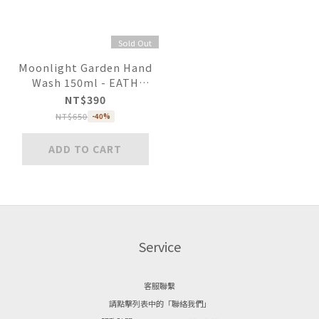
Sold Out
Moonlight Garden Hand
Wash 150ml - EATH
Library
NT$390
NT$650
-40%
ADD TO CART
Service
客服聯繫
請點擊列表中的「聯絡我們」