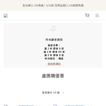
全站滿$2,500免運｜6/30前 含新品滿$1,300超取免運
全站滿$2,500免運｜6/30前 含新品滿$1,300超取免運
加入會員領50元購物金🛍️
購買atreat商品 💆🏻‍♀️ 享整單免運
全站滿$2,500免運｜6/30前 含新品滿$1,300超取免運
所有顧客適用
指定分類：
滿 1 件 即享 9 折
滿 2 件 即享 85 折
滿 3 件 即享 8 折
適用通路：
網店
條款與細則
盧團購優惠
每頁顯示 24 個