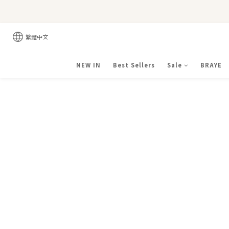
繁體中文
NEW IN
Best Sellers
Sale
BRAYE