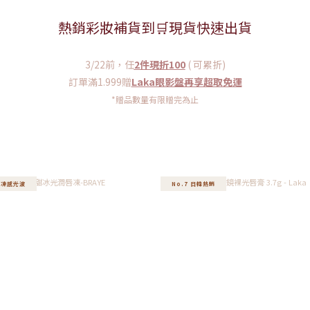
熱銷彩妝補貨到🛒現貨快速出貨
3/22前，任
2件現折100
( 可累折)
訂單滿1.999贈
Laka眼影盤再享超取免運
*贈品數量有限贈完為止
9 凍感光波
No.7 日韓熱銷