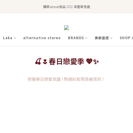
全站滿$2,500免運｜6/30前 含新品滿$1,300超取免運
購買atreat商品 💆🏻‍♀️ 享整單免運
全站滿$2,500免運｜6/30前 含新品滿$1,300超取免運
Laka
alternative stereo
BRANDS
美妝靈感
SHOP 
🍒🌷春日戀愛季 💖✨
把握春日戀愛氛圍 ! 熱銷彩妝現貨補貨到！