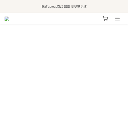
全站滿$2,500免運｜6/30前 含新品滿$1,300超取免運
購買atreat商品 💆🏻‍♀️ 享整單免運
全站滿$2,500免運｜6/30前 含新品滿$1,300超取免運