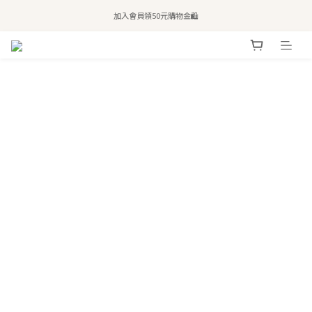
全站滿$2,500免運｜6/30前 含新品滿$1,300超取免運
加入會員領50元購物金🛍️
購買atreat商品 💆🏻‍♀️ 享整單免運
全站滿$2,500免運｜6/30前 含新品滿$1,300超取免運