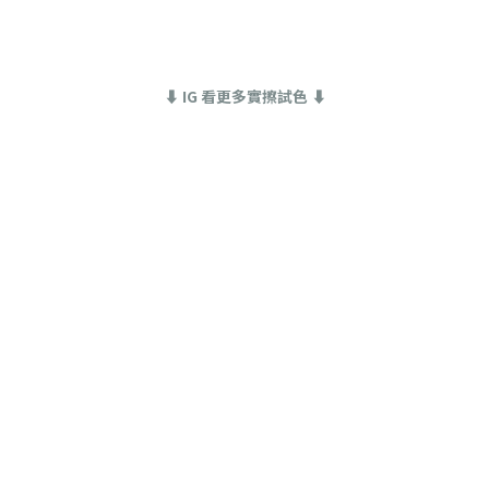
⬇ IG 看更多實擦試色 ⬇