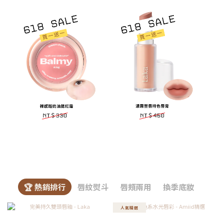
🏆 熱銷排行
唇紋熨斗
唇頰兩用
換季底妝
人氣精選