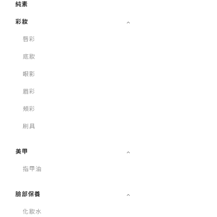
純素
彩妝
唇彩
底妝
眼影
眉彩
頰彩
刷具
美甲
指甲油
臉部保養
化妝水