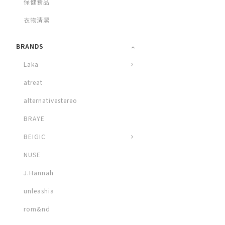
保健食品
衣物清潔
BRANDS
Laka
atreat
alternativestereo
BRAYE
BEIGIC
NUSE
J.Hannah
unleashia
rom&nd