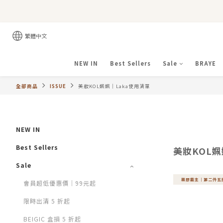
繁體中文
NEW IN
Best Sellers
Sale
BRAYE
全部商品
ISSUE
美妝KOL姵姵｜Laka使用清單
NEW IN
Best Sellers
美妝KOL姵
Sale
眉膠霸主｜第二件五
會員超低優惠價｜99元起
限時出清 5 折起
BEIGIC 盒損 5 折起