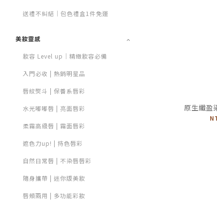
送禮不糾結｜包色禮盒1件免運
美妝靈感
妝容 Level up｜精緻妝容必備
入門必收 | 熱銷明星品
唇紋熨斗 | 保養系唇彩
原生纖盈染眉
水光嘟嘟唇 | 亮面唇彩
N
柔霧高級唇 | 霧面唇彩
遮色力up! | 持色唇彩
自然日常唇 | 不染唇唇彩
隨身攜帶 | 迷你版美妝
唇頰兩用 | 多功能彩妝