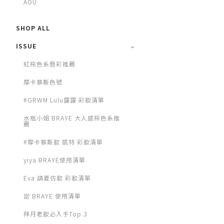
AOU
SHOP ALL
ISSUE
紅棕色系唇彩推薦
摩卡慕斯色號
#GRWM Lulu露露 彩妝清單
水瓶小姐 BRAYE 大人感棕色系推
薦
#摩卡慕斯妝 凱特 彩妝清單
yiya BRAYE使用清單
Eva 請夏仿妝 彩妝清單
諾 BRAYE 使用清單
拜月老妝必入手Top.3