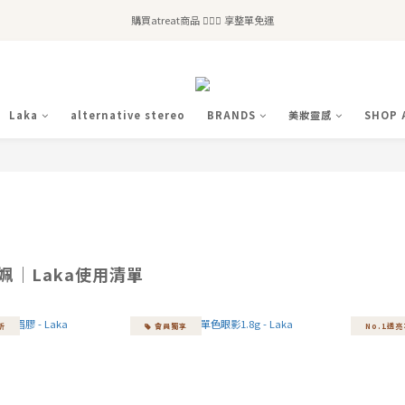
全站滿$2,500免運｜6/30前 含新品滿$1,300超取免運
購買atreat商品 💆🏻‍♀️ 享整單免運
全站滿$2,500免運｜6/30前 含新品滿$1,300超取免運
Laka
alternative stereo
BRANDS
美妝靈感
SHOP 
姵｜Laka使用清單
折
會員獨享
No.1透