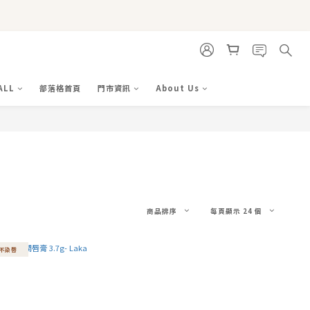
ALL
部落格首頁
門市資訊
About Us
商品排序
每頁顯示 24 個
亮不染唇