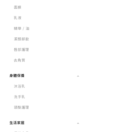
面膜
乳液
精華 / 油
潔顏卸妝
唇部護理
去角質
身體保養
沐浴乳
洗手乳
頭髮護理
生活家居