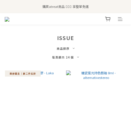
全站滿$2,500免運｜6/30前 含新品滿$1,300超取免運
購買atreat商品 💆🏻‍♀️ 享整單免運
全站滿$2,500免運｜6/30前 含新品滿$1,300超取免運
ISSUE
商品排序
每頁顯示 24 個
眉膠霸主｜第二件五折