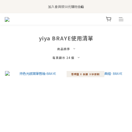
全站滿$2,500免運｜6/30前 含新品滿$1,300超取免運
加入會員領50元購物金🛍️
購買atreat商品 💆🏻‍♀️ 享整單免運
全站滿$2,500免運｜6/30前 含新品滿$1,300超取免運
yiya BRAYE使用清單
商品排序
每頁顯示 24 個
唇頰盤 X 長鏈 Ｘ矽膠刷