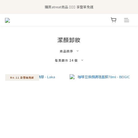
全站滿$2,500免運｜6/30前 含新品滿$1,300超取免運
購買atreat商品 💆🏻‍♀️ 享整單免運
全站滿$2,500免運｜6/30前 含新品滿$1,300超取免運
潔顏卸妝
商品排序
每頁顯示 24 個
No.11 染唇釉剋星